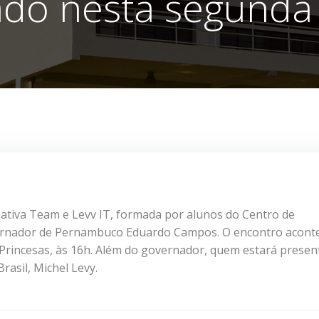
ado nesta segunda 
ativa Team e Levv IT, formada por alunos do Centro de
vernador de Pernambuco Eduardo Campos. O encontro acont
 Princesas, às 16h. Além do governador, quem estará presen
rasil, Michel Levy.