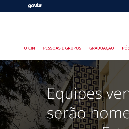
Pular
para
o
conteúdo
O CIN
PESSOAS E GRUPOS
GRADUAÇÃO
PÓ
Equipes ve
serão home