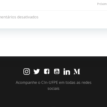
Navegação
Próxima
de
entários desativados
Post
Acompanhe o CIn-UFPE em todas as redes
sociais