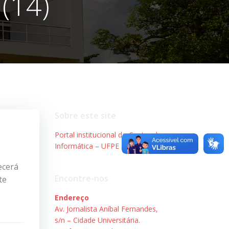
(14)
Sobre este site
Portal institucional do Centro de
Informática – UFPE
ecerá
Encontre-nos
te
Endereço
Av. Jornalista Aníbal Fernandes,
s/n – Cidade Universitária.