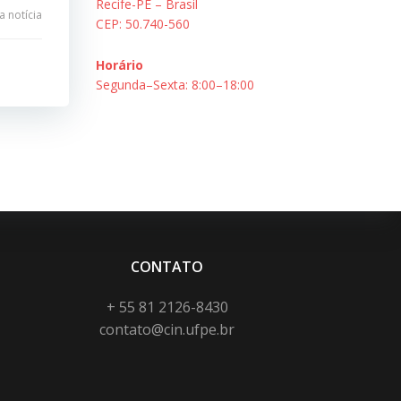
Recife-PE – Brasil
 notícia
CEP: 50.740-560
Horário
Segunda–Sexta: 8:00–18:00
CONTATO
+ 55 81 2126-8430
contato@cin.ufpe.br