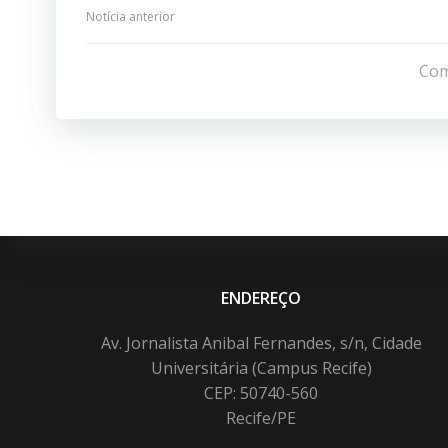
Navegação
Notícia anterior
de
Com
Post
ENDEREÇO
Av. Jornalista Anibal Fernandes, s/n, Cidade
Universitária (Campus Recife)
CEP: 50740-560
Recife/PE