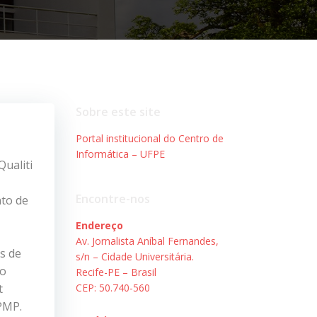
Sobre este site
Portal institucional do Centro de
Informática – UFPE
Qualiti
Encontre-nos
nto de
Endereço
Av. Jornalista Aníbal Fernandes,
s de
s/n – Cidade Universitária.
do
Recife-PE – Brasil
t
CEP: 50.740-560
PMP.