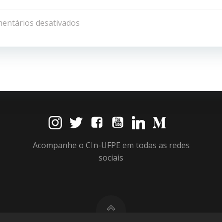
Navegação
de
entários desativados
Post
Acompanhe o CIn-UFPE em todas as redes
sociais