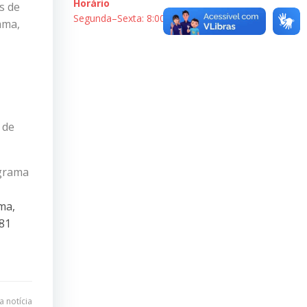
Horário
s de
Segunda–Sexta: 8:00–18:00
ama,
 de
ograma
ma,
81
 notícia