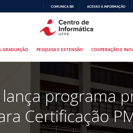
COMUNICA BR
ACESSO À INFORMAÇÃO
IR
PARA
O
CONTEÚDO
S-GRADUAÇÃO
PESQUISA E EXTENSÃO
COOPERAÇÃO E INO
 lança programa p
ara Certificação P