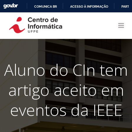
COMUNICA BR
ACESSO À INFORMAÇÃO
PARTI
Pular
IR
para
PARA
o
O
conteúdo
CONTEÚDO
Aluno do CIn tem
artigo aceito em
eventos da IEEE