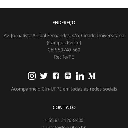
ENDEREÇO
Av. Jornalista Anibal Fernandes, s/n, Cidade Universitária
(Campus Recife)
CEP: 50740-560
Recife/PE
Acompanhe o CIn-UFPE em todas as redes sociais
CONTATO
+ 55 81 2126-8430
contato@cin.ufpe.br