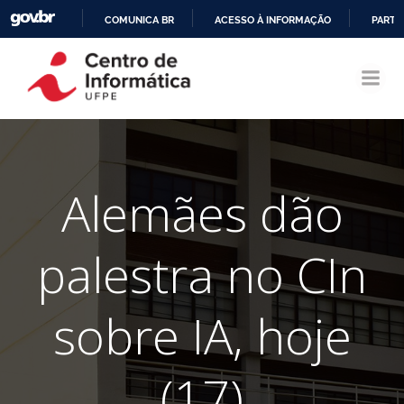
COMUNICA BR
ACESSO À INFORMAÇÃO
PARTI
Pular
IR
para
PARA
o
O
conteúdo
CONTEÚDO
Alemães dão
palestra no CIn
sobre IA, hoje
(17)