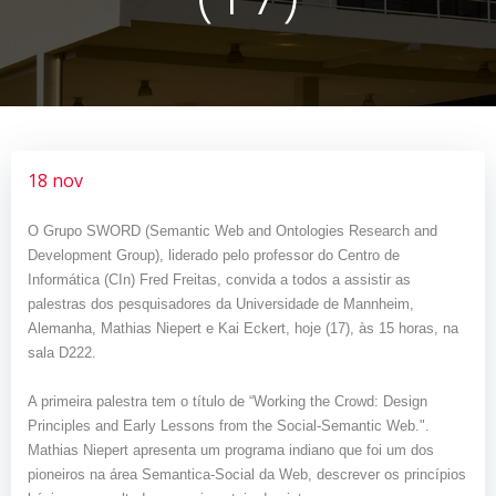
18 nov
O Grupo SWORD (Semantic Web and Ontologies Research and
Development Group), liderado pelo professor do Centro de
Informática (CIn) Fred Freitas, convida a todos a assistir as
palestras dos pesquisadores da Universidade de Mannheim,
Alemanha, Mathias Niepert e Kai Eckert, hoje (17), às 15 horas, na
sala D222.
A primeira palestra tem o título de “Working the Crowd: Design
Principles and Early Lessons from the Social-Semantic Web.".
Mathias Niepert apresenta um programa indiano que foi um dos
pioneiros na área Semantica-Social da Web, descrever os princípios