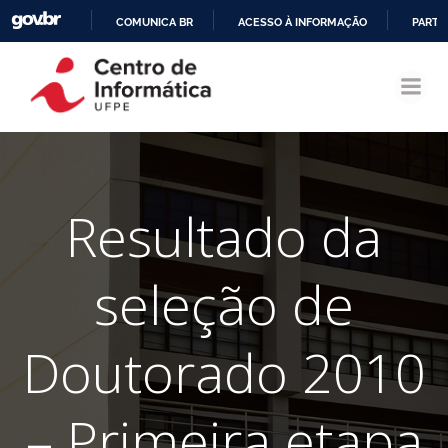
COMUNICA BR
ACESSO À INFORMAÇÃO
PARTI
Pular
IR
para
PARA
o
O
conteúdo
CONTEÚDO
Resultado da
seleção de
Doutorado 2010
– Primeira etapa