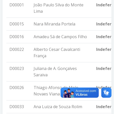
D00001
João Paulo Silva do Monte
Indeferi
Lima
D00015
Nara Miranda Portela
Indeferi
D00016
Amadeu Sá de Campos Filho
Indeferi
D00022
Alberto Cesar Cavalcanti
Indeferi
França
D00023
Juliana de A. Gonçalves
Indeferi
Saraiva
D00026
Thiago Afonso de Melo
Indeferi
Novaes Viana
D00033
Ana Luiza de Souza Rolim
Indeferi