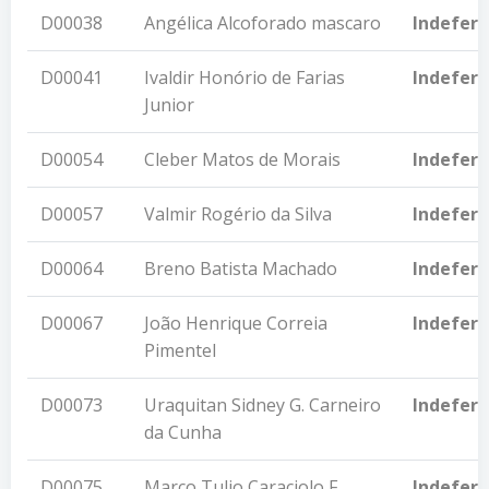
D00038
Angélica Alcoforado mascaro
Indeferi
D00041
Ivaldir Honório de Farias
Indeferi
Junior
D00054
Cleber Matos de Morais
Indeferi
D00057
Valmir Rogério da Silva
Indeferi
D00064
Breno Batista Machado
Indeferi
D00067
João Henrique Correia
Indeferi
Pimentel
D00073
Uraquitan Sidney G. Carneiro
Indeferi
da Cunha
D00075
Marco Tulio Caraciolo F.
Indeferi