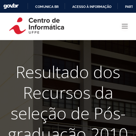
COMUNICA BR
ACESSO À INFORMAÇÃO
PARTI
Pular
IR
para
PARA
o
O
conteúdo
CONTEÚDO
Resultado dos
Recursos da
seleção de Pós-
graduação 2010