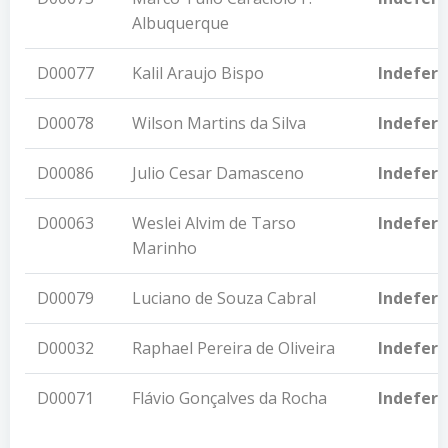
Albuquerque
D00077
Kalil Araujo Bispo
Indeferi
D00078
Wilson Martins da Silva
Indeferi
D00086
Julio Cesar Damasceno
Indeferi
D00063
Weslei Alvim de Tarso
Indeferi
Marinho
D00079
Luciano de Souza Cabral
Indeferi
D00032
Raphael Pereira de Oliveira
Indeferi
D00071
Flávio Gonçalves da Rocha
Indeferi