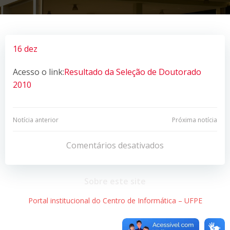
16 dez
Acesso o link:
Resultado da Seleção de Doutorado
2010
Navegação
Navegação
Notícia anterior
Próxima notícia
de
de
Comentários desativados
Post
Post
Sobre este site
Portal institucional do Centro de Informática – UFPE