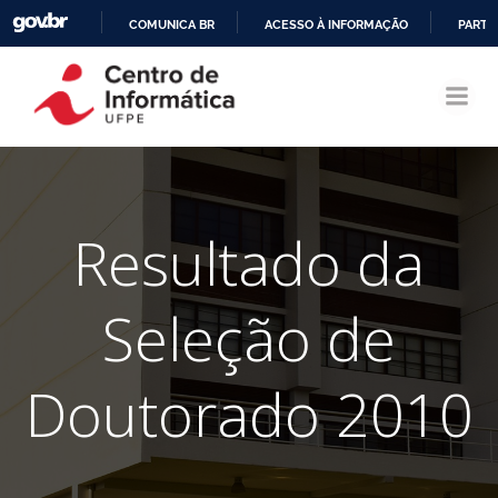
COMUNICA BR
ACESSO À INFORMAÇÃO
PARTI
Pular
IR
para
PARA
o
O
conteúdo
CONTEÚDO
Resultado da
Seleção de
Doutorado 2010