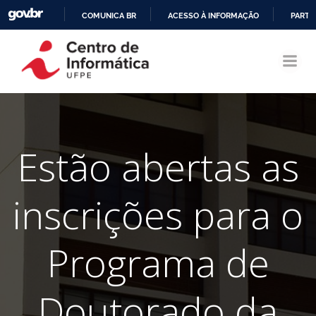
COMUNICA BR
ACESSO À INFORMAÇÃO
PARTI
Pular
IR
para
PARA
o
O
conteúdo
CONTEÚDO
Estão abertas as
inscrições para o
Programa de
Doutorado da