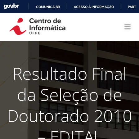
COMUNICA BR
ACESSO À INFORMAÇÃO
PARTI
Pular
IR
para
PARA
o
O
conteúdo
CONTEÚDO
Resultado Final
da Seleção de
Doutorado 2010
– EDITAL