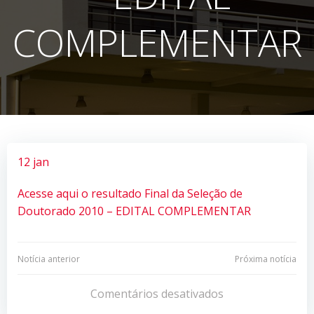
COMPLEMENTAR
12 jan
Acesse aqui o resultado Final da Seleção de
Doutorado 2010 – EDITAL COMPLEMENTAR
Navegação
Navegação
Notícia anterior
Próxima notícia
de
de
Comentários desativados