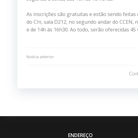
As inscrições são gratuitas e estão sendo feita
do CIn, sala D212, no segundo andar do CCEN, n
e de 14h às 16h30. Ao todo, serão oferecidas 45 
Navegação
Notícia anterior
de
Com
Post
ENDEREÇO