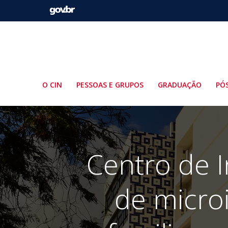
Pular
para
o
conteúdo
O CIN
PESSOAS E GRUPOS
GRADUAÇÃO
PÓ
Centro de I
de micro