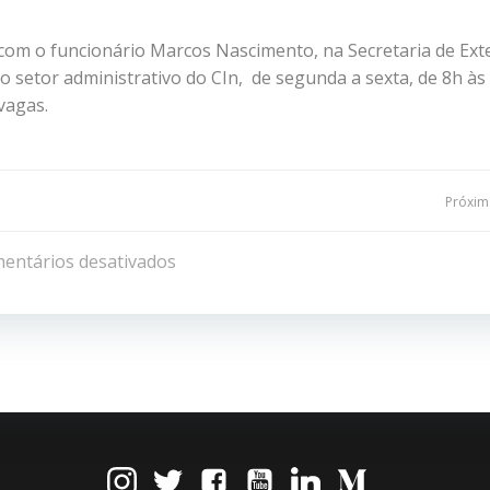
s com o funcionário Marcos Nascimento, na Secretaria de Ex
o setor administrativo do CIn, de segunda a sexta, de 8h às
vagas.
Navegação
Próxima
de
entários desativados
Post