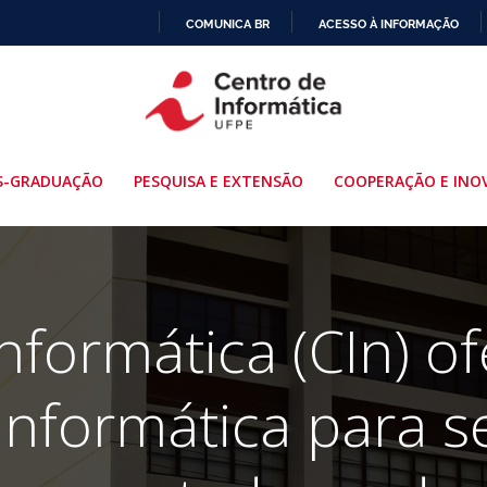
COMUNICA BR
ACESSO À INFORMAÇÃO
IR
PARA
O
CONTEÚDO
S-GRADUAÇÃO
PESQUISA E EXTENSÃO
COOPERAÇÃO E INO
nformática (CIn) o
informática para se