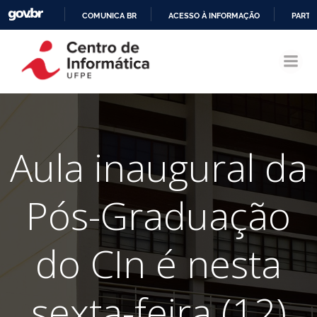
COMUNICA BR
ACESSO À INFORMAÇÃO
PARTI
Pular
IR
para
PARA
o
O
conteúdo
CONTEÚDO
Aula inaugural da
Pós-Graduação
do CIn é nesta
sexta-feira (12)