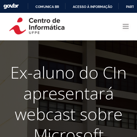
COMUNICA BR
ACESSO À INFORMAÇÃO
PARTI
Pular
IR
para
PARA
o
O
conteúdo
CONTEÚDO
Ex-aluno do CIn
apresentará
webcast sobre
Microsoft