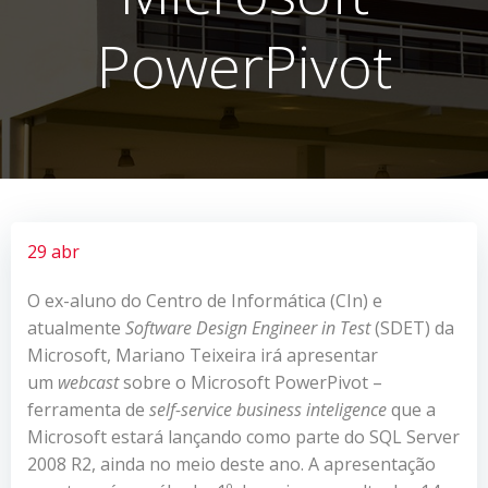
PowerPivot
29 abr
O ex-aluno do Centro de Informática (CIn) e
atualmente
Software Design Engineer in Test
(SDET) da
Microsoft, Mariano Teixeira irá apresentar
um
webcast
sobre o Microsoft PowerPivot –
ferramenta de
self-service business inteligence
que a
Microsoft estará lançando como parte do SQL Server
2008 R2, ainda no meio deste ano. A apresentação