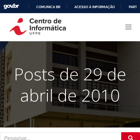
COMUNICA BR
ACESSO À INFORMAÇÃO
PARTI
Pular
IR
para
PARA
o
O
conteúdo
CONTEÚDO
Posts de 29 de
abril de 2010