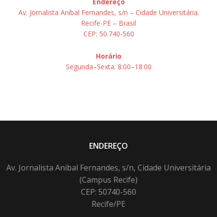
Endereço
Av. Jornalista Aníbal Fernandes, s/n – Cidade Universitária.
Recife-PE – Brasil
CEP: 50.740-560
Horário
Segunda–Sexta: 8:00–18:00
ENDEREÇO
Av. Jornalista Anibal Fernandes, s/n, Cidade Universitária
(Campus Recife)
CEP: 50740-560
Recife/PE