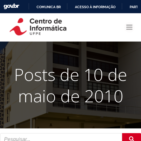
COMUNICA BR
ACESSO À INFORMAÇÃO
PARTI
Pular
IR
para
PARA
o
O
conteúdo
CONTEÚDO
Posts de 10 de
maio de 2010