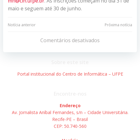
mn@cin.ufpe.br
. As inscrições começam no dia 31 de
maio e seguem até 30 de junho.
Navegação
Navegação
Notícia anterior
Próxima notícia
de
de
Comentários desativados
Post
Post
Sobre este site
Portal institucional do Centro de Informática – UFPE
Encontre-nos
Endereço
Av. Jornalista Aníbal Fernandes, s/n – Cidade Universitária.
Recife-PE – Brasil
CEP: 50.740-560