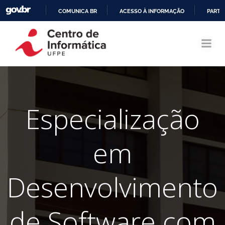
COMUNICA BR
ACESSO À INFORMAÇÃO
PARTI
Pular
IR
para
PARA
o
O
conteúdo
CONTEÚDO
Especialização
em
Desenvolvimento
de Software com