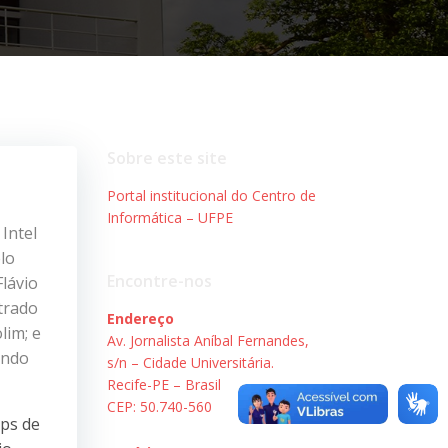
Sobre este site
Portal institucional do Centro de
Informática – UFPE
Intel
lo
Encontre-nos
lávio
trado
Endereço
lim; e
Av. Jornalista Aníbal Fernandes,
ando
s/n – Cidade Universitária.
Recife-PE – Brasil
CEP: 50.740-560
ups de