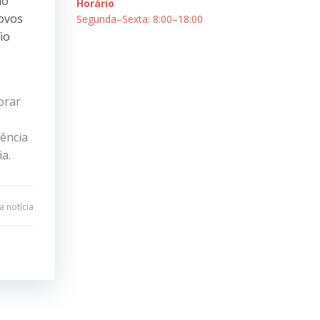
io
Horário
novos
Segunda–Sexta: 8:00–18:00
io
orar
iência
a.
 notícia