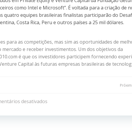
udos em Private Equity e Venture Capital da Fundação Getúl
eiros como Intel e Microsoft”. É voltada para a criação de 
 quatro equipes brasileiras finalistas participarão do Desaf
tina, Costa Rica, Peru e outros países a 25 mil dólares.
pes para as competições, mas sim as oportunidades de melh
 mercado e receber investimentos. Um dos objetivos da
010.com é que os investidores participem fornecendo exper
Venture Capital às futuras empresas brasileiras de tecnologi
Navegação
Próxima
de
entários desativados
Post