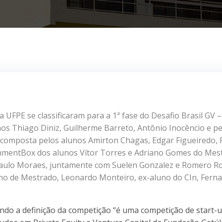
 UFPE se classificaram para a 1ª fase do Desafio Brasil GV – 
s Thiago Diniz, Guilherme Barreto, Antônio Inocêncio e pe
 composta pelos alunos Amirton Chagas, Edgar Figueiredo, F
CommentBox dos alunos Vítor Torres e Adriano Gomes do Mes
aulo Moraes, juntamente com Suelen Gonzalez e Romero Ro
no de Mestrado, Leonardo Monteiro, ex-aluno do CIn, Fern
undo a definição da competição “é uma competição de start-