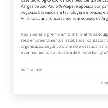
base tecnológica coordenada pelo Centro de Est
Vargas de São Paulo (GVcepe) e apoiada por parc
negócios baseados em tecnologia e inovação e as
América Latina concorrendo com equipes da Argen
Não apenas o prêmio em dinheiro atrai as equi
seus empreendimentos, estabelecer contatos no
organização, segundo o site www.desafiobrasil2
e conhecimento da indústria de Private Equity e 
Navegação
Notícia anterior
de
Com
Post