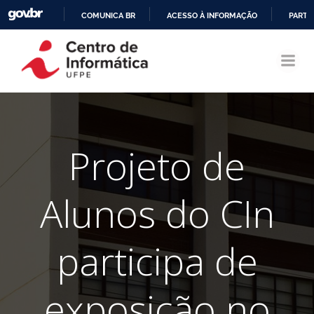
COMUNICA BR
ACESSO À INFORMAÇÃO
PARTI
Pular
IR
para
PARA
o
O
conteúdo
CONTEÚDO
Projeto de
Alunos do CIn
participa de
exposição no