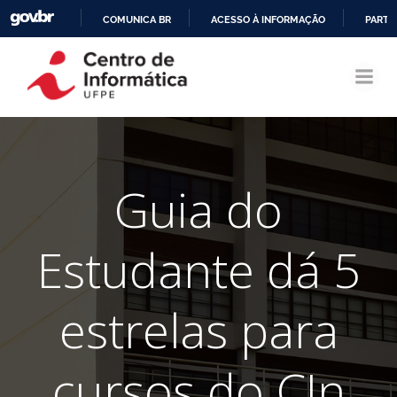
COMUNICA BR
ACESSO À INFORMAÇÃO
PARTI
Pular
IR
para
PARA
o
O
conteúdo
CONTEÚDO
Guia do
Estudante dá 5
estrelas para
cursos do CIn