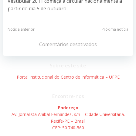
Vestibular 2011 começa a circular nacionalmente a
partir do dia 5 de outubro.
Navegação
Navegação
Notícia anterior
Próxima notícia
de
de
Comentários desativados
Post
Post
Sobre este site
Portal institucional do Centro de Informática – UFPE
Encontre-nos
Endereço
Av. Jornalista Aníbal Fernandes, s/n – Cidade Universitária.
Recife-PE – Brasil
CEP: 50.740-560