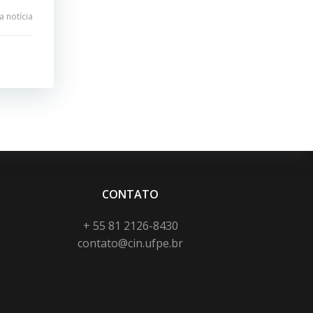
 notícia
CONTATO
+ 55 81 2126-8430
contato@cin.ufpe.br