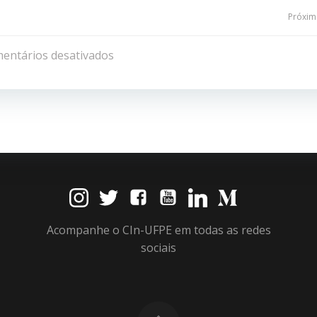
Navegação
Próxima
de
entários desativados
Post
Acompanhe o CIn-UFPE em todas as redes
sociais