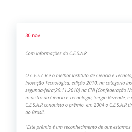
30 nov
Com informações do C.E.S.A.R
O C.E.S.A.R é o melhor Instituto de Ciência e Tecnol
Inovação Tecnológica, edição 2010, na categoria Ins
segunda-feira(29.11.2010) na CNI (Confederação Na
ministro da Ciência e Tecnologia, Sergio Rezende, e
C.E.S.A.R conquista o prêmio, em 2004 o C.E.S.A.R 
do Brasil.
"Este prêmio é um reconhecimento de que estamos 