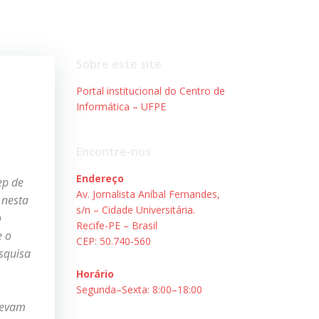
Sobre este site
Portal institucional do Centro de
Informática – UFPE
Encontre-nos
Endereço
ep de
Av. Jornalista Aníbal Fernandes,
 nesta
s/n – Cidade Universitária.
o
Recife-PE – Brasil
e o
CEP: 50.740-560
esquisa
Horário
Segunda–Sexta: 8:00–18:00
levam