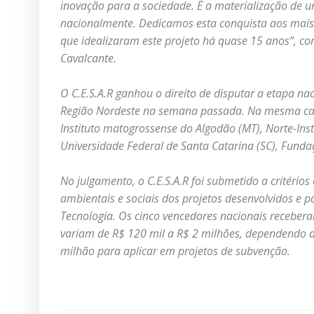
inovação para a sociedade. É a materialização de
nacionalmente. Dedicamos esta conquista aos mais d
que idealizaram este projeto há quase 15 anos”, co
Cavalcante.
O C.E.S.A.R ganhou o direito de disputar a etapa na
Região Nordeste na semana passada. Na mesma cat
Instituto matogrossense do Algodão (MT), Norte-In
Universidade Federal de Santa Catarina (SC), Funda
No julgamento, o C.E.S.A.R foi submetido a critério
ambientais e sociais dos projetos desenvolvidos e p
Tecnologia. Os cinco vencedores nacionais receber
variam de R$ 120 mil a R$ 2 milhões, dependendo da
milhão para aplicar em projetos de subvenção.