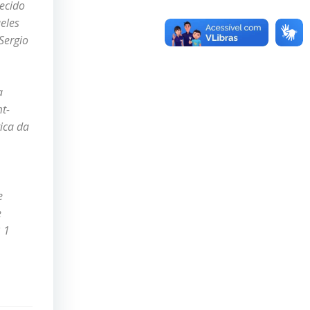
ecido
eles
Sergio
a
t-
ica da
e
e
 1