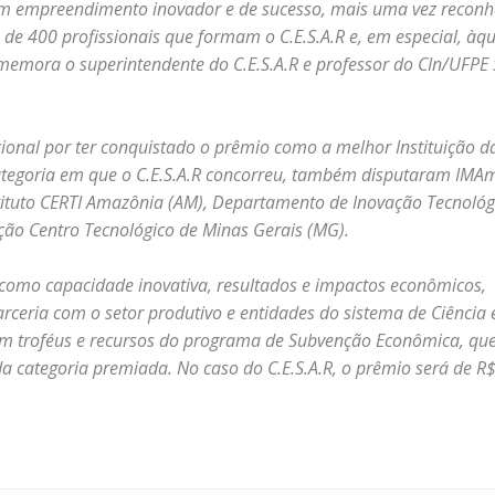
 um empreendimento inovador e de sucesso, mais uma vez reconh
e 400 profissionais que formam o C.E.S.A.R e, em especial, àqu
memora o superintendente do C.E.S.A.R e professor do CIn/UFPE 
cional por ter conquistado o prêmio como a melhor Instituição d
egoria em que o C.E.S.A.R concorreu, também disputaram IMAm
stituto CERTI Amazônia (AM), Departamento de Inovação Tecnológ
ção Centro Tecnológico de Minas Gerais (MG).
s como capacidade inovativa, resultados e impactos econômicos,
arceria com o setor produtivo e entidades do sistema de Ciência 
am troféus e recursos do programa de Subvenção Econômica, qu
 categoria premiada. No caso do C.E.S.A.R, o prêmio será de R$