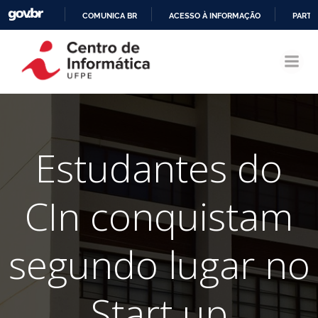
COMUNICA BR
ACESSO À INFORMAÇÃO
PARTI
Pular
IR
para
PARA
o
O
conteúdo
CONTEÚDO
Estudantes do
CIn conquistam
segundo lugar no
Start up