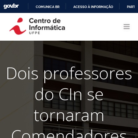
COMUNICA BR
ACESSO À INFORMAÇÃO
PARTI
Pular
IR
para
PARA
o
O
conteúdo
CONTEÚDO
Dois professores
do CIn se
tornaram
Comendadores