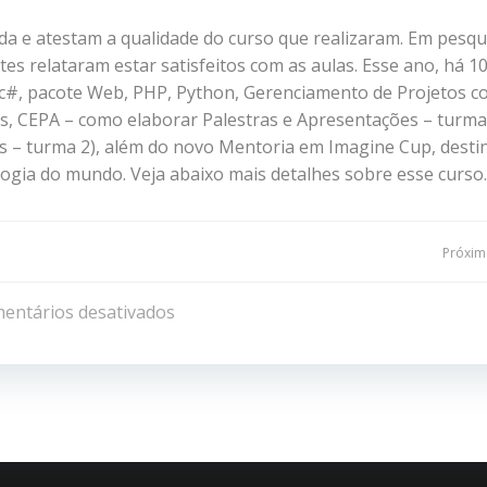
ada e atestam a qualidade do curso que realizaram. Em pesqu
es relataram estar satisfeitos com as aulas. Esse ano, há 1
 c#, pacote Web, PHP, Python, Gerenciamento de Projetos 
s, CEPA – como elaborar Palestras e Apresentações – turma
s – turma 2), além do novo Mentoria em Imagine Cup, desti
logia do mundo. Veja abaixo mais detalhes sobre esse curso.
Navegação
Próxima
de
entários desativados
Post