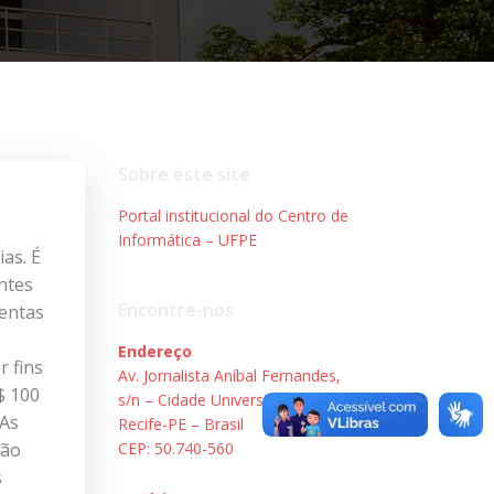
Sobre este site
Portal institucional do Centro de
Informática – UFPE
as. É
ntes
Encontre-nos
mentas
Endereço
r fins
Av. Jornalista Aníbal Fernandes,
$ 100
s/n – Cidade Universitária.
 As
Recife-PE – Brasil
são
CEP: 50.740-560
s