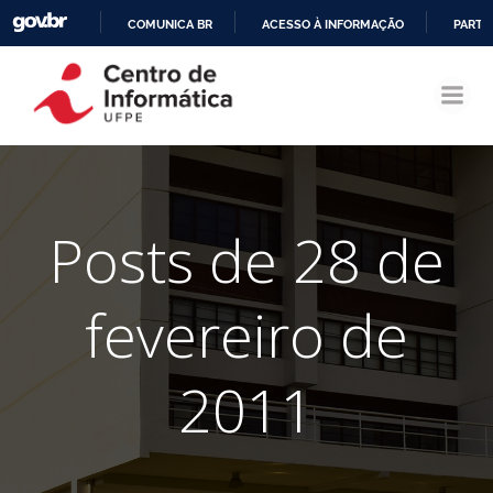
COMUNICA BR
ACESSO À INFORMAÇÃO
PARTI
Pular
IR
para
PARA
o
O
conteúdo
CONTEÚDO
Posts de 28 de
fevereiro de
2011