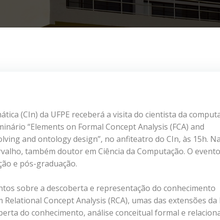
ática (CIn) da UFPE receberá a visita do cientista da comput
minário “Elements on Formal Concept Analysis (FCA) and
lving and ontology design”, no anfiteatro do CIn, às 15h. Na
arvalho, também doutor em Ciência da Computação. O evento
ção e pós-graduação.
ntos sobre a descoberta e representação do conhecimento
 Relational Concept Analysis (RCA), umas das extensões da 
berta do conhecimento,
análise conceitual formal e relaciona