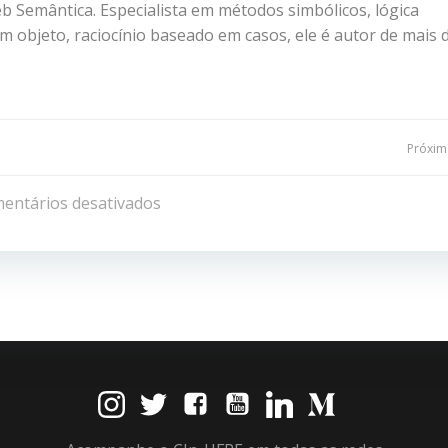
b Semântica. Especialista em métodos simbólicos, lógica
m objeto, raciocínio baseado em casos, ele
é autor de mais 
Navegação
Próxima
de
entários desativados
Post