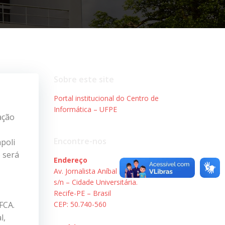
Sobre este site
Portal institucional do Centro de
Informática – UFPE
ação
Encontre-nos
poli
 será
Endereço
Av. Jornalista Aníbal Fernandes,
s/n – Cidade Universitária.
Recife-PE – Brasil
FCA.
CEP: 50.740-560
l,