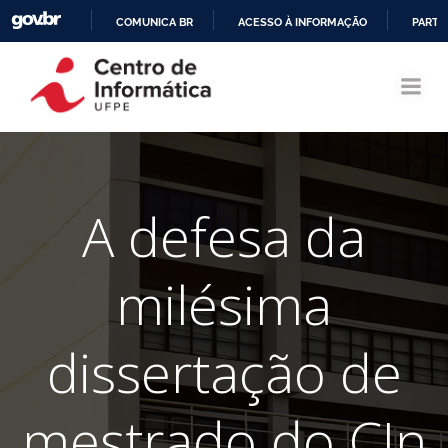
COMUNICA BR
ACESSO À INFORMAÇÃO
PARTI
Pular
IR
para
PARA
o
O
conteúdo
CONTEÚDO
A defesa da
milésima
dissertação de
mestrado do CIn