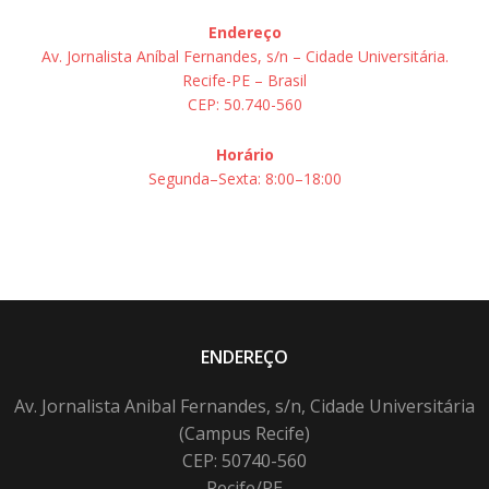
Endereço
Av. Jornalista Aníbal Fernandes, s/n – Cidade Universitária.
Recife-PE – Brasil
CEP: 50.740-560
Horário
Segunda–Sexta: 8:00–18:00
ENDEREÇO
Av. Jornalista Anibal Fernandes, s/n, Cidade Universitária
(Campus Recife)
CEP: 50740-560
Recife/PE