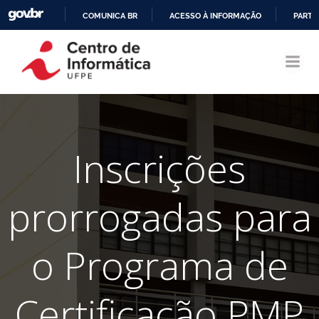
COMUNICA BR
ACESSO À INFORMAÇÃO
PARTI
Pular
IR
para
PARA
o
O
conteúdo
CONTEÚDO
Inscrições
prorrogadas para
o Programa de
Certificação PMP