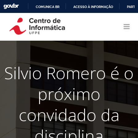
COMUNICA BR
ACESSO À INFORMAÇÃO
PARTI
Pular
IR
para
PARA
o
O
conteúdo
CONTEÚDO
Silvio Romero é o
próximo
convidado da
disciplina