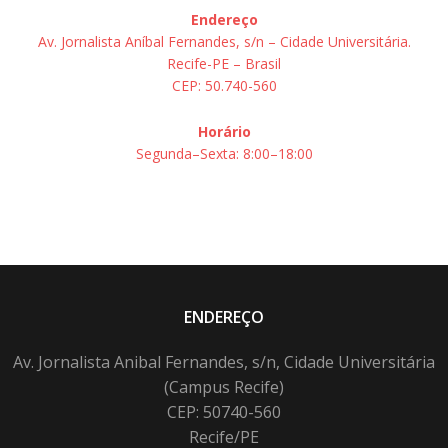
Endereço
Av. Jornalista Aníbal Fernandes, s/n – Cidade Universitária.
Recife-PE – Brasil
CEP: 50.740-560
Horário
Segunda–Sexta: 8:00–18:00
ENDEREÇO
Av. Jornalista Anibal Fernandes, s/n, Cidade Universitária
(Campus Recife)
CEP: 50740-560
Recife/PE