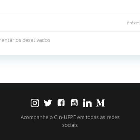
Navegação
Próxima
de
entários desativados
Post
Acompanhe o CIn-UFPE em todas as redes
sociais