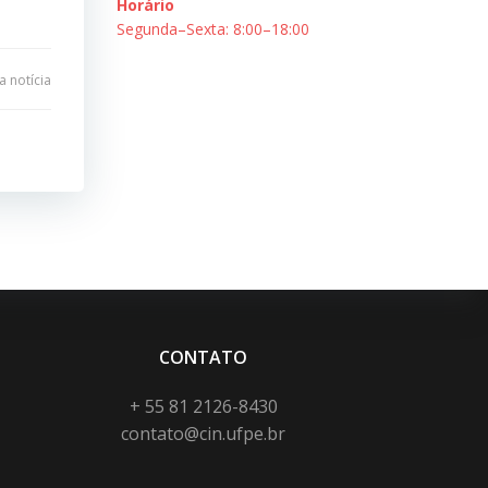
Horário
Segunda–Sexta: 8:00–18:00
 notícia
CONTATO
+ 55 81 2126-8430
contato@cin.ufpe.br