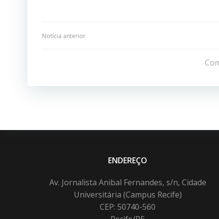
Navegação
Notícia anterior
de
Com
Post
ENDEREÇO
Av. Jornalista Anibal Fernandes, s/n, Cidade
Universitária (Campus Recife)
CEP: 50740-560