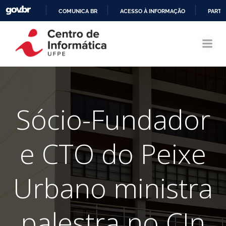
COMUNICA BR
ACESSO À INFORMAÇÃO
PARTI
Pular
IR
para
PARA
o
O
conteúdo
CONTEÚDO
Sócio-Fundador
e CTO do Peixe
Urbano ministra
palestra no CIn