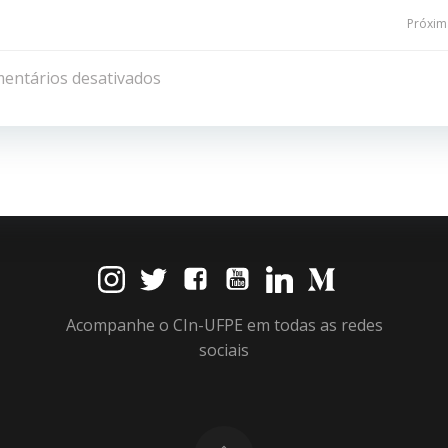
Navegação
Próxima
de
entários desativados
Post
Acompanhe o CIn-UFPE em todas as redes
sociais