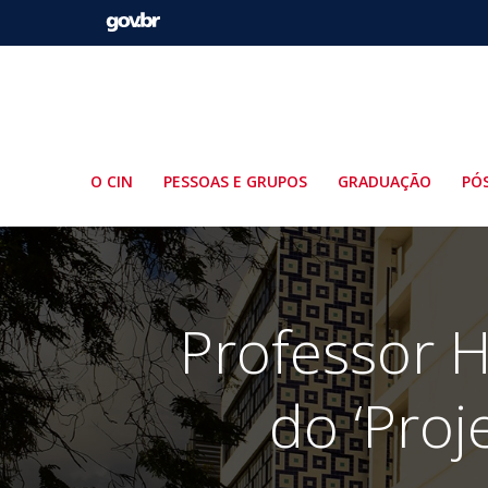
Pular
para
o
conteúdo
O CIN
PESSOAS E GRUPOS
GRADUAÇÃO
PÓ
Professor H
do ‘Proj