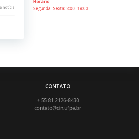
Horário
 notícia
Segunda–Sexta: 8:00–18:00
CONTATO
+ 55 81 2126-8430
contato@cin.ufpe.br