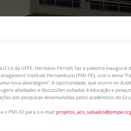
 (CIn) da UFPE, Hermano Perrelli, faz a palestra inaugural 
 Management Institute Pernambuco (PMI-PE), com o tema “Pa
: uma nova abordagem”. A oportunidade, que ocorre no Audi
 sugere atividades e discussões voltadas à educação e pesqui
ções das pesquisas desenvolvidas pelos acadêmicos do Gru
e o PMI-ID para o e-mail:
projetos_aos_sabados@pmipe.org