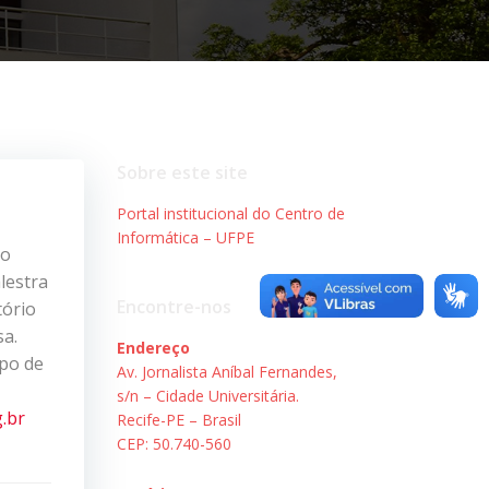
Sobre este site
Portal institucional do Centro de
Informática – UFPE
do
lestra
Encontre-nos
tório
sa.
Endereço
po de
Av. Jornalista Aníbal Fernandes,
s/n – Cidade Universitária.
.br
Recife-PE – Brasil
CEP: 50.740-560