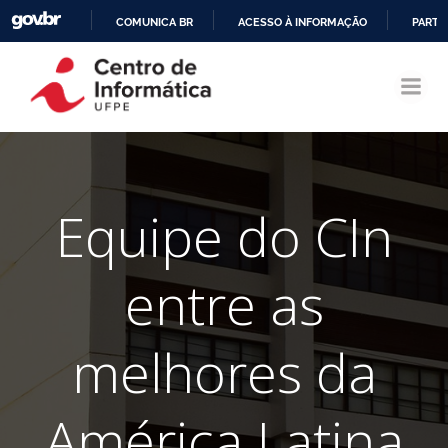
COMUNICA BR
ACESSO À INFORMAÇÃO
PARTI
Pular
IR
para
PARA
o
O
conteúdo
CONTEÚDO
Equipe do CIn
entre as
melhores da
América Latina