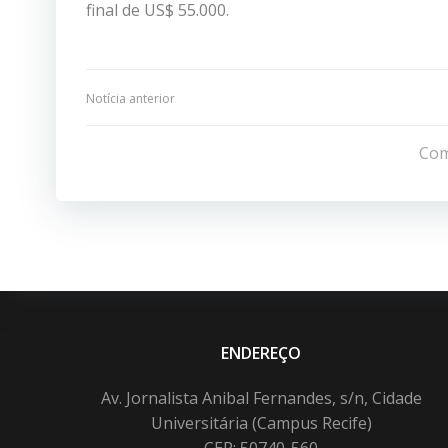
final de US$ 55.000.
Navegação
Notícia anterior
de
Com
Post
ENDEREÇO
Av. Jornalista Anibal Fernandes, s/n, Cidade
Universitária (Campus Recife)