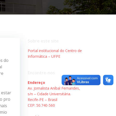
Sobre este site
Portal institucional do Centro de
Informática – UFPE
os do
al
Encontre-nos
re
Endereço
Av. Jornalista Aníbal Fernandes,
 estar
s/n – Cidade Universitária.
to pro
Recife-PE – Brasil
mais
CEP: 50.740-560
êmio