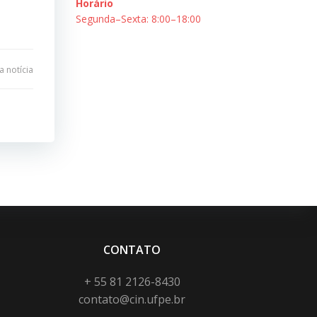
Horário
Segunda–Sexta: 8:00–18:00
 notícia
CONTATO
+ 55 81 2126-8430
contato@cin.ufpe.br