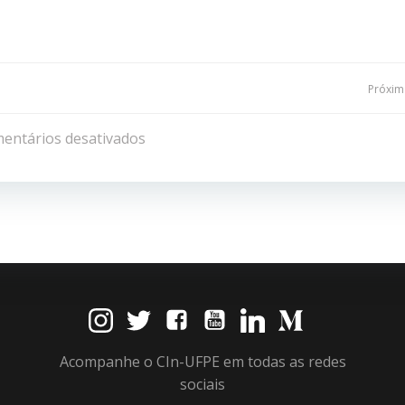
Navegação
Próxima
de
entários desativados
Post
Acompanhe o CIn-UFPE em todas as redes
sociais