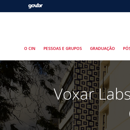
Pular
para
o
conteúdo
O CIN
PESSOAS E GRUPOS
GRADUAÇÃO
PÓ
Voxar Labs 