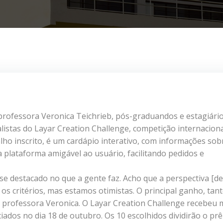
professora Veronica Teichrieb, pós-graduandos e estagiári
nalistas do Layar Creation Challenge, competição internacion
ho inscrito, é um cardápio interativo, com informações sob
a plataforma amigável ao usuário, facilitando pedidos e
se destacado no que a gente faz. Acho que a perspectiva [de
os critérios, mas estamos otimistas. O principal ganho, tan
a professora Veronica. O Layar Creation Challenge recebeu 
ados no dia 18 de outubro. Os 10 escolhidos dividirão o pr