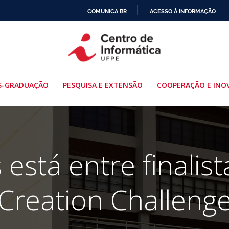
COMUNICA BR
ACESSO À INFORMAÇÃO
IR
PARA
O
CONTEÚDO
S-GRADUAÇÃO
PESQUISA E EXTENSÃO
COOPERAÇÃO E INO
está entre finalis
Creation Challeng