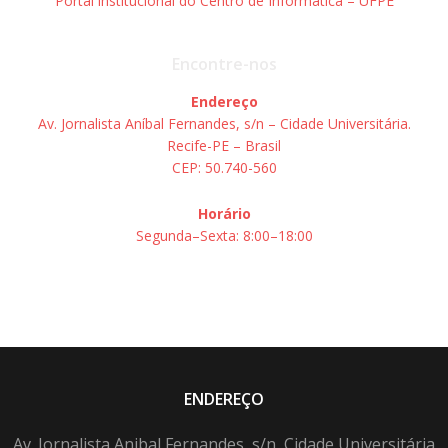
Portal institucional do Centro de Informática – UFPE
Encontre-nos
Endereço
Av. Jornalista Aníbal Fernandes, s/n – Cidade Universitária.
Recife-PE – Brasil
CEP: 50.740-560
Horário
Segunda–Sexta: 8:00–18:00
ENDEREÇO
Av. Jornalista Anibal Fernandes, s/n, Cidade Universitária