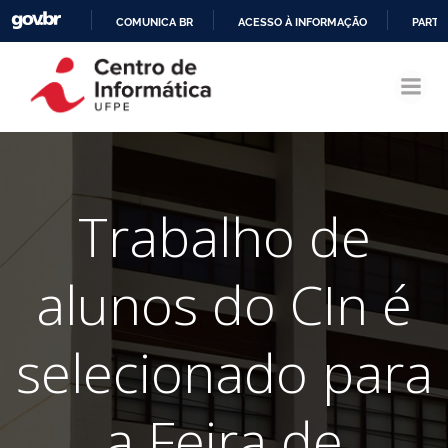
COMUNICA BR
ACESSO À INFORMAÇÃO
PARTI
Pular
IR
para
PARA
o
O
conteúdo
CONTEÚDO
Trabalho de
alunos do CIn é
selecionado para
a Feira de