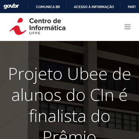
COMUNICA BR
ACESSO À INFORMAÇÃO
PARTI
Pular
IR
para
PARA
o
O
conteúdo
CONTEÚDO
Projeto Ubee de
alunos do CIn é
finalista do
Prêmio