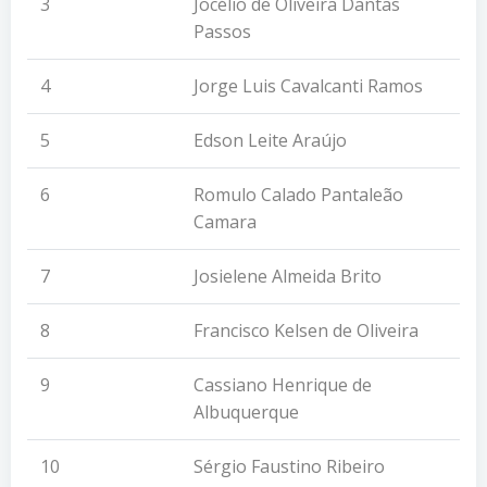
3
Jocélio de Oliveira Dantas
Passos
4
Jorge Luis Cavalcanti Ramos
5
Edson Leite Araújo
6
Romulo Calado Pantaleão
Camara
7
Josielene Almeida Brito
8
Francisco Kelsen de Oliveira
9
Cassiano Henrique de
Albuquerque
10
Sérgio Faustino Ribeiro