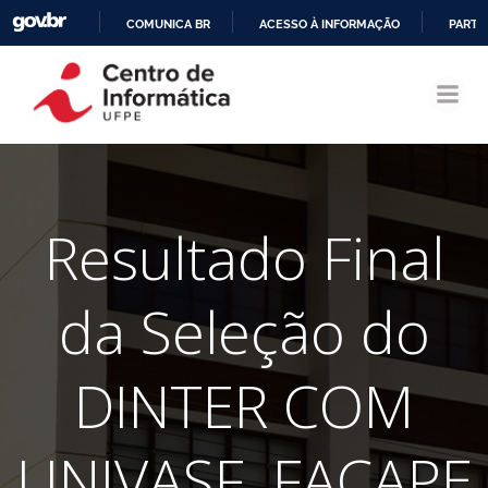
COMUNICA BR
ACESSO À INFORMAÇÃO
PARTI
Pular
IR
para
PARA
o
O
conteúdo
CONTEÚDO
Resultado Final
da Seleção do
DINTER COM
UNIVASF, FACAPE