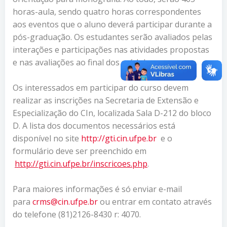
horas-aula, sendo quatro horas correspondentes
aos eventos que o aluno deverá participar durante a
pós-graduação. Os estudantes serão avaliados pelas
interações e participações nas atividades propostas
e nas avaliações ao final dos módulos.
Os interessados em participar do curso devem
realizar as inscrições na Secretaria de Extensão e
Especialização do CIn, localizada Sala D-212 do bloco
D. A lista dos documentos necessários está
disponível no site
http://gti.cin.ufpe.br
e o
formulário deve ser preenchido em
http://gti.cin.ufpe.br/
inscricoes.php
.
Para maiores informações é só enviar e-mail
para
crms@cin.ufpe.br
ou entrar em contato através
do telefone (81)2126-8430 r: 4070.