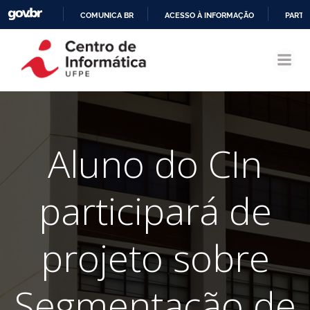
COMUNICA BR
ACESSO À INFORMAÇÃO
PARTI
Pular
IR
para
PARA
o
O
conteúdo
CONTEÚDO
Aluno do CIn
participará de
projeto sobre
Segmentação de