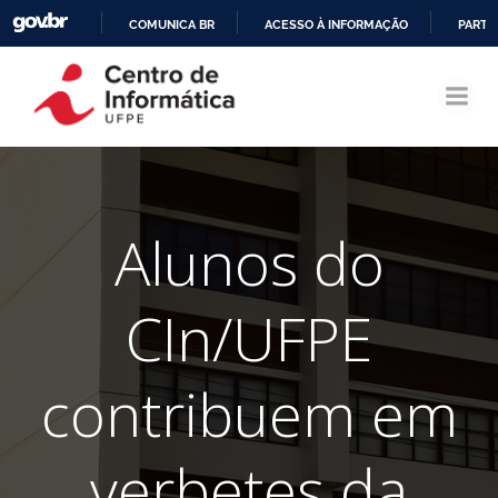
COMUNICA BR
ACESSO À INFORMAÇÃO
PARTI
Pular
IR
para
PARA
o
O
conteúdo
CONTEÚDO
Alunos do
CIn/UFPE
contribuem em
verbetes da