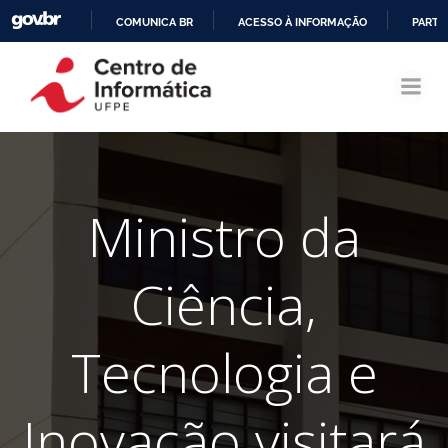
COMUNICA BR
ACESSO À INFORMAÇÃO
PARTI
Pular
IR
para
PARA
o
O
conteúdo
CONTEÚDO
Ministro da
Ciência,
Tecnologia e
Inovação visitará