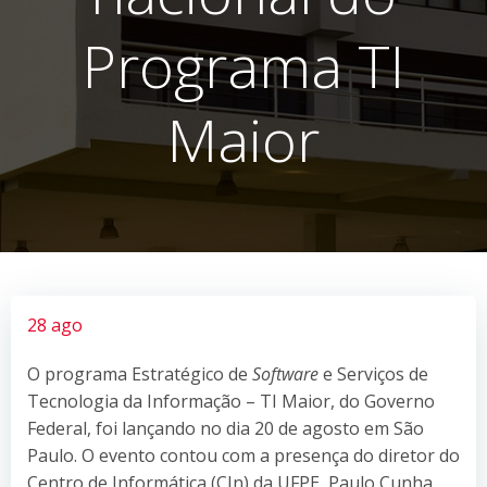
Programa TI
Maior
28 ago
O programa Estratégico de
Software
e Serviços de
Tecnologia da Informação – TI Maior, do Governo
Federal, foi lançando no dia 20 de agosto em São
Paulo. O evento contou com a presença do diretor do
Centro de Informática (CIn) da UFPE, Paulo Cunha.