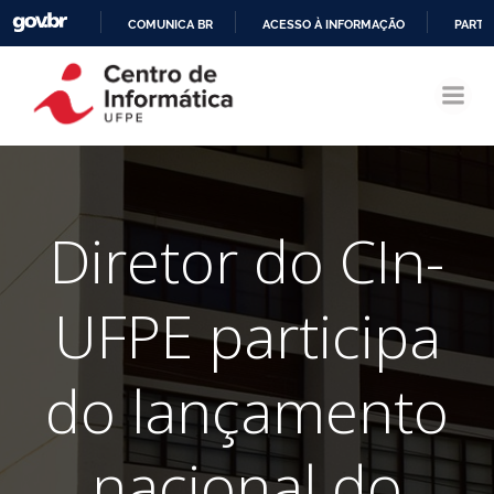
COMUNICA BR
ACESSO À INFORMAÇÃO
PARTI
Pular
IR
para
PARA
o
O
conteúdo
CONTEÚDO
Diretor do CIn-
UFPE participa
do lançamento
nacional do