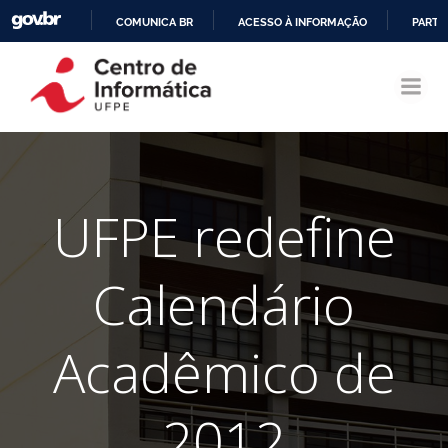
COMUNICA BR
ACESSO À INFORMAÇÃO
PARTI
Pular
IR
para
PARA
o
O
conteúdo
CONTEÚDO
UFPE redefine
Calendário
Acadêmico de
2012