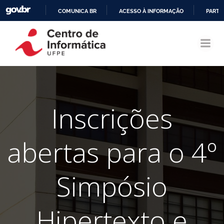
COMUNICA BR
ACESSO À INFORMAÇÃO
PARTI
Pular
IR
para
PARA
o
O
conteúdo
CONTEÚDO
Inscrições
abertas para o 4º
Simpósio
Hipertexto e