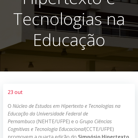
Tecnologias na
Educação
23 out
O
Núcleo de Estudos em Hipertexto e Tecnologias na
Educação da Universidade Federal de
Pernambuco
(NEHTE/UFPE) e o
Grupo Ciências
Cognitivas e Tecnologia Educacional
(CCTE/UFPE)
promovem a quarta edição
do
Simpósio Hipertexto