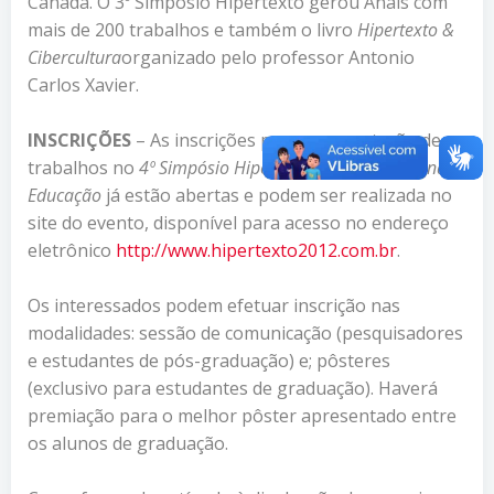
Canadá. O 3º Simpósio Hipertexto gerou Anais com
mais de 200 trabalhos e também o livro
Hipertexto &
Cibercultura
organizado pelo professor Antonio
Carlos Xavier.
INSCRIÇÕES
– As inscrições para apresentação de
trabalhos no
4º Simpósio Hipertexto e Tecnologias na
Educação
já estão abertas e podem ser realizada no
site do evento, disponível para acesso no endereço
eletrônico
http://www.hipertexto2012.com.
br
.
Os interessados podem efetuar inscrição nas
modalidades: sessão de comunicação (pesquisadores
e estudantes de pós-graduação) e; pôsteres
(exclusivo para estudantes de graduação). Haverá
premiação para o melhor pôster apresentado entre
os alunos de graduação.