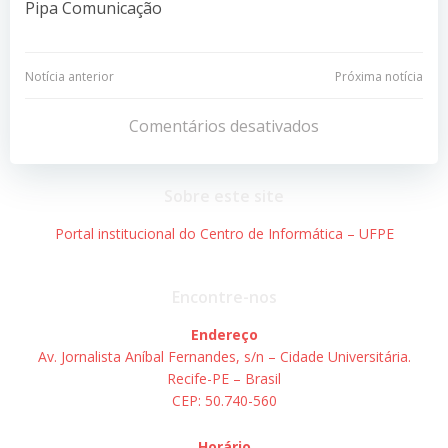
Pipa Comunicação
Navegação
Navegação
Notícia anterior
Próxima notícia
de
de
Comentários desativados
Post
Post
Sobre este site
Portal institucional do Centro de Informática – UFPE
Encontre-nos
Endereço
Av. Jornalista Aníbal Fernandes, s/n – Cidade Universitária.
Recife-PE – Brasil
CEP: 50.740-560
Horário