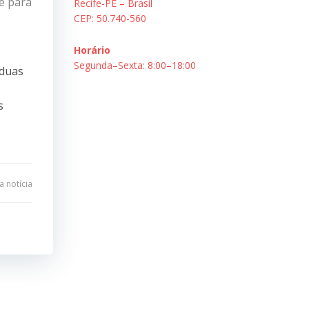
se para
Recife-PE – Brasil
CEP: 50.740-560
Horário
Segunda–Sexta: 8:00–18:00
 duas
s
 notícia