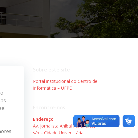
Sobre este site
Portal institucional do Centro de
Informática – UFPE
ão
 as
Encontre-nos
ael
Endereço
Av. Jornalista Aníbal Fernandes,
hores
s/n – Cidade Universitária.