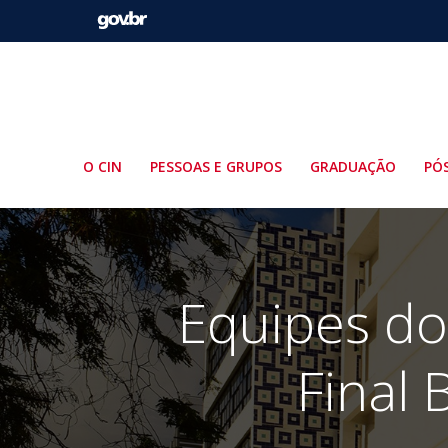
Pular
para
o
conteúdo
O CIN
PESSOAS E GRUPOS
GRADUAÇÃO
PÓ
Equipes do
Final 