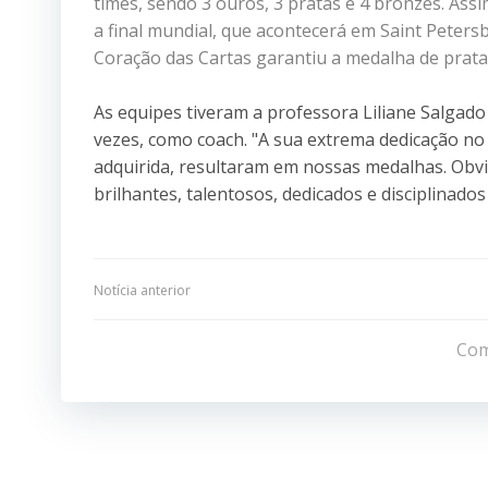
times, sendo 3 ouros, 3 pratas e 4 bronzes. Assi
a final mundial, que acontecerá em Saint Petersb
Coração das Cartas garantiu a medalha de prata
As equipes tiveram a professora Liliane Salgado
vezes, como coach. "A sua extrema dedicação n
adquirida, resultaram em nossas medalhas. Obvi
brilhantes, talentosos, dedicados e disciplinad
Navegação
Notícia anterior
de
Com
Post