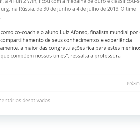
m, a 4 Fun 2 Win, ficou com a medalha de ouro e classificou-
urg, na Rússia, de 30 de junho a 4 de julho de 2013. O time
.
 como co-coach e o aluno Luiz Afonso, finalista mundial por
o compartilhamento de seus conhecimentos e experiência
amente, a maior das congratulações fica para estes menino
os que compõem nossos times", ressalta a professora.
Navegação
Próxima
de
entários desativados
Post