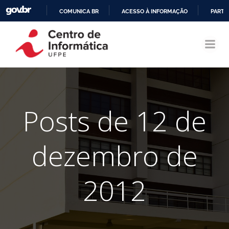
COMUNICA BR
ACESSO À INFORMAÇÃO
PARTI
Pular
IR
para
PARA
o
O
conteúdo
CONTEÚDO
Posts de 12 de
dezembro de
2012