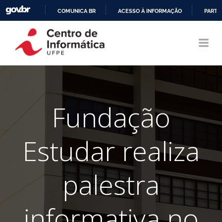
COMUNICA BR
ACESSO À INFORMAÇÃO
PARTI
Pular
IR
para
PARA
o
O
conteúdo
CONTEÚDO
Fundação
Estudar realiza
palestra
informativa no