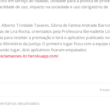
oco em serviço ao cidadão, utilidade para a política de prot
acilidade de uso, impacto na sociedade e uso obrigatório de
, Alberto Trindade Tavares, Glória de Fatima Andrade Barro
tas de Lira Rocha, orientados pela Professora Bernadette Ló
lia para receber a premiação e terá o aplicativo publicado no
o Ministério da Justiça. O primeiro lugar ficou com a equipe
gundo lugar, dois aplicativos ficaram empatados:
/reclamacoes-br.
herokuapp.com/
.
Navegação
Próxima
de
entários desativados