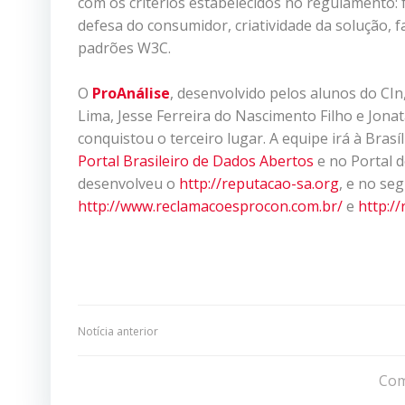
com os critérios estabelecidos no regulamento: f
defesa do consumidor, criatividade da solução, f
padrões W3C.
O
ProAnálise
, desenvolvido pelos alunos do CIn
Lima, Jesse Ferreira do Nascimento Filho e Jona
conquistou o terceiro lugar. A equipe irá à Brasí
Portal Brasileiro de Dados Abertos
e no Portal d
desenvolveu o
http://reputacao-sa.org
, e no se
http://www.reclamacoesprocon.
com.br/
e
http:/
Navegação
Notícia anterior
de
Com