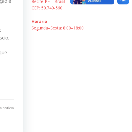
eção e
Recife-PE – Brasil
CEP: 50.740-560
Horário
Segunda–Sexta: 8:00–18:00
s
scio,
 que
 notícia