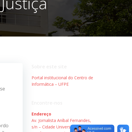
Justiça
Sobre este site
Portal institucional do Centro de
Informática – UFPE
sse
Encontre-nos
Endereço
Av. Jornalista Aníbal Fernandes,
ordo
s/n – Cidade Universitária.