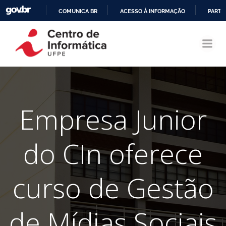
COMUNICA BR
ACESSO À INFORMAÇÃO
PARTI
Pular
IR
para
PARA
o
O
conteúdo
CONTEÚDO
Empresa Junior
do CIn oferece
curso de Gestão
de Mídias Sociais