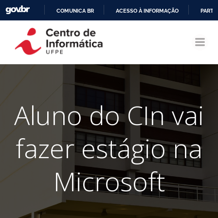
COMUNICA BR
ACESSO À INFORMAÇÃO
PARTI
Pular
IR
para
PARA
o
O
conteúdo
CONTEÚDO
Aluno do CIn vai
fazer estágio na
Microsoft