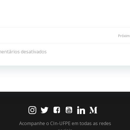
Navegação
Próxima
de
entários desativados
Post
Acompanhe o CIn-UFPE em todas as redes