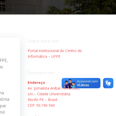
Sobre este site
Portal institucional do Centro de
Informática – UFPE
FPE,
io
Encontre-nos
Endereço
Av. Jornalista Aníbal Fernandes,
uma
s/n – Cidade Universitária.
mônia
Recife-PE – Brasil
que
CEP: 50.740-560
mil