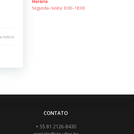
Horário
Segunda–Sexta: 8:00–18:00
 notícia
CONTATO
+ 55 81 2126-8430