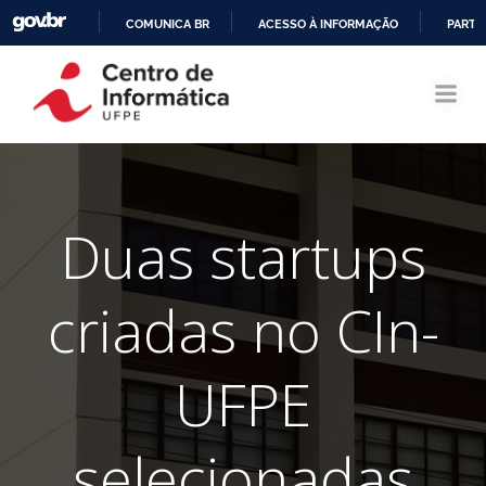
COMUNICA BR
ACESSO À INFORMAÇÃO
PARTI
Pular
IR
para
PARA
o
O
conteúdo
CONTEÚDO
Duas startups
criadas no CIn-
UFPE
selecionadas